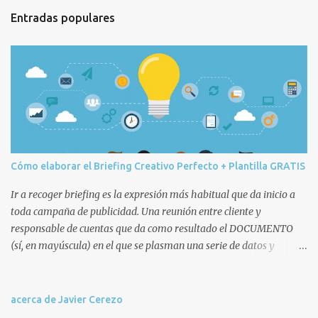
t
Entradas populares
a
r
i
o
s
Cómo elaborar el Briefing Creativo Perfecto + Plantilla GRATIS
Ir a recoger briefing es la expresión más habitual que da inicio a
toda campaña de publicidad. Una reunión entre cliente y
responsable de cuentas que da como resultado el DOCUMENTO
(sí, en mayúscula) en el que se plasman una serie de datos y
decisiones que posteriormente afectarán a todo el equipo humano
(cuentas, copys, artes, planners, etc.) y técnico de la agencia
involucrado en la campaña. Remitiéndonos a la ANA, que no es
acerca de Javier Cerezo
nuestra vecina sino la Association of National Advertisers , un brief