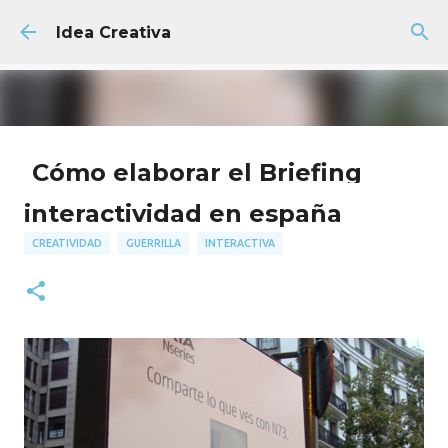
Ir al contenido principal
Idea Creativa
Cómo elaborar el Briefing
Creativo Perfecto + Plantilla
interactividad en españa
GRATIS
CREATIVIDAD
GUERRILLA
INTERACTIVA
AGENCIA
FACULTAD
PUBLICIDAD
18