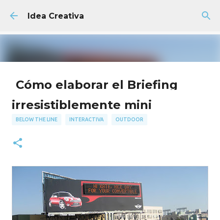
Ir al contenido principal
Idea Creativa
Cómo elaborar el Briefing
Creativo Perfecto + Plantilla
irresistiblemente mini
GRATIS
BELOW THE LINE
INTERACTIVA
OUTDOOR
AGENCIA
FACULTAD
PUBLICIDAD
18