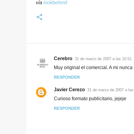
vía
lookbehind
Cerebro
31 de marzo de 2007 a las 10:51
C
Muy original el comercial. A mi nunca
o
RESPONDER
m
e
Javier Cerezo
31 de marzo de 2007 a las
n
Curioso formato publicitario, jejeje
t
RESPONDER
a
r
i