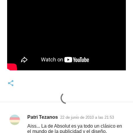
Patri Tezanos
22 de junio de 2010 a las 21:53
C
Aiss... La de Absolut es ya todo un clásico en
o
el mundo de la publicidad y el diseño.