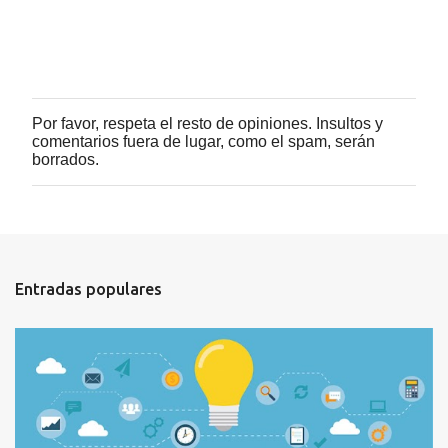
Por favor, respeta el resto de opiniones. Insultos y
P
comentarios fuera de lugar, como el spam, serán
u
borrados.
b
l
i
c
a
r
u
Entradas populares
n
c
o
m
e
n
t
a
r