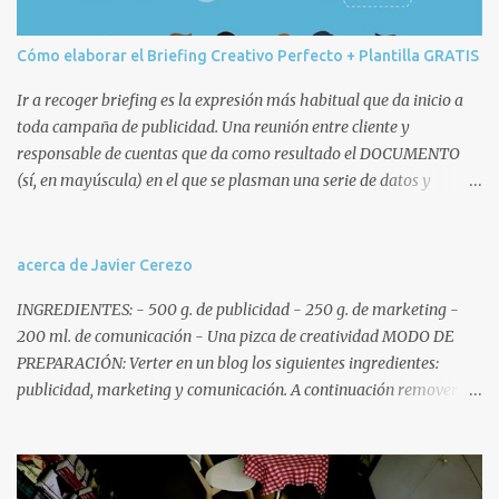
i
o
Cómo elaborar el Briefing Creativo Perfecto + Plantilla GRATIS
Ir a recoger briefing es la expresión más habitual que da inicio a
toda campaña de publicidad. Una reunión entre cliente y
responsable de cuentas que da como resultado el DOCUMENTO
(sí, en mayúscula) en el que se plasman una serie de datos y
decisiones que posteriormente afectarán a todo el equipo humano
(cuentas, copys, artes, planners, etc.) y técnico de la agencia
involucrado en la campaña. Remitiéndonos a la ANA, que no es
acerca de Javier Cerezo
nuestra vecina sino la Association of National Advertisers , un brief
INGREDIENTES: - 500 g. de publicidad - 250 g. de marketing -
o briefing es un documento escrito mediante el cual la empresa
200 ml. de comunicación - Una pizca de creatividad MODO DE
anunciante ofrece un reporte exhaustivo y coherente de la
PREPARACIÓN: Verter en un blog los siguientes ingredientes:
situación comercial, señala los objetivos de comunicación y define
publicidad, marketing y comunicación. A continuación remover y
las competencias de la agencia . Características del briefing
añadir al gusto del lector ingredientes como spots, gráficas,
creativo Antes de pasar a desarrollar el modelo de briefing
outdoor, internet, etc. hasta conseguir un post uniforme. Por
conviene destacar algunas peculiaridades que debería cumplir
último añadir una pizca de creatividad y publicar en la web 2.0.
dicho documento: Brevedad . Es la herramienta de trabajo tanto
Soy Javier Cerezo, malagueño con ramas, que no raíces, mexicanas.