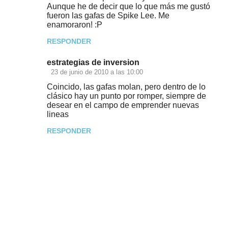
Aunque he de decir que lo que más me gustó
m
fueron las gafas de Spike Lee. Me
e
enamoraron! :P
n
RESPONDER
t
estrategias de inversion
a
23 de junio de 2010 a las 10:00
r
Coincido, las gafas molan, pero dentro de lo
i
clásico hay un punto por romper, siempre de
desear en el campo de emprender nuevas
o
lineas
s
RESPONDER