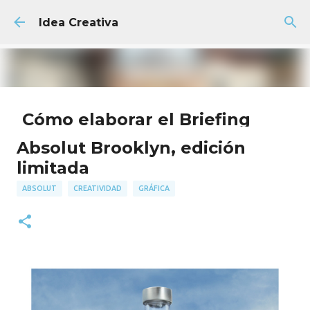
Ir al contenido principal
Idea Creativa
Cómo elaborar el Briefing
Creativo Perfecto + Plantilla
Absolut Brooklyn, edición
GRATIS
limitada
AGENCIA
FACULTAD
PUBLICIDAD
ABSOLUT
CREATIVIDAD
GRÁFICA
18