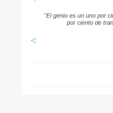
"El genio es un uno por c
por ciento de tra
C
o
m
e
n
t
a