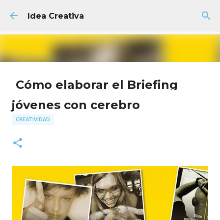
Ir al contenido principal
Idea Creativa
Cómo elaborar el Briefing
Creativo Perfecto + Plantilla
jóvenes con cerebro
GRATIS
CREATIVIDAD
AGENCIA
FACULTAD
PUBLICIDAD
18