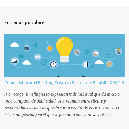
e
n
t
Entradas populares
a
r
i
o
s
Cómo elaborar el Briefing Creativo Perfecto + Plantilla GRATIS
Ir a recoger briefing es la expresión más habitual que da inicio a
toda campaña de publicidad. Una reunión entre cliente y
responsable de cuentas que da como resultado el DOCUMENTO
(sí, en mayúscula) en el que se plasman una serie de datos y
decisiones que posteriormente afectarán a todo el equipo humano
(cuentas, copys, artes, planners, etc.) y técnico de la agencia