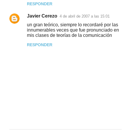
m
RESPONDER
e
Javier Cerezo
n
4 de abril de 2007 a las 15:01
t
un gran teórico, siempre lo recordaré por las
innumerables veces que fue pronunciado en
a
mis clases de teorías de la comunicación
r
RESPONDER
i
o
s