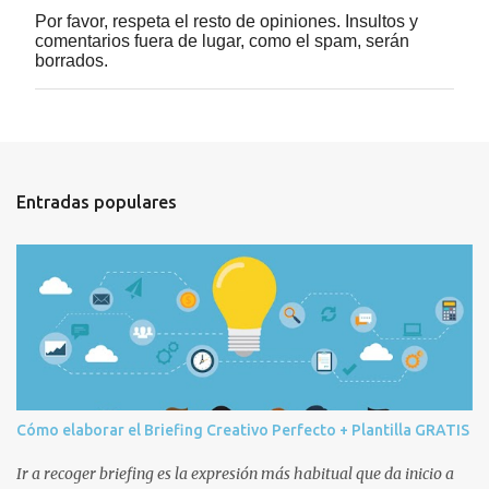
Por favor, respeta el resto de opiniones. Insultos y
P
comentarios fuera de lugar, como el spam, serán
u
borrados.
b
l
i
c
a
r
u
Entradas populares
n
c
o
m
e
n
t
a
r
i
o
Cómo elaborar el Briefing Creativo Perfecto + Plantilla GRATIS
Ir a recoger briefing es la expresión más habitual que da inicio a