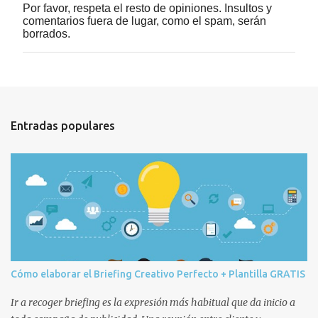
Por favor, respeta el resto de opiniones. Insultos y
P
comentarios fuera de lugar, como el spam, serán
u
borrados.
b
l
i
c
a
r
u
Entradas populares
n
c
o
m
e
n
t
a
r
i
o
Cómo elaborar el Briefing Creativo Perfecto + Plantilla GRATIS
Ir a recoger briefing es la expresión más habitual que da inicio a