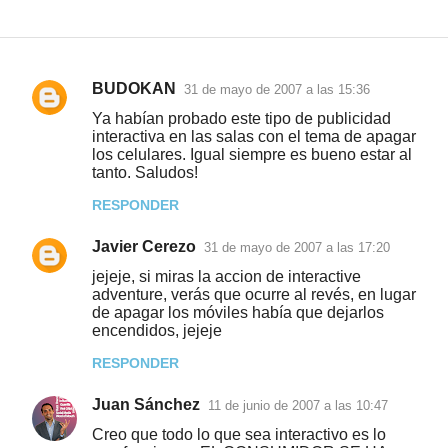
BUDOKAN
31 de mayo de 2007 a las 15:36
C
Ya habían probado este tipo de publicidad
o
interactiva en las salas con el tema de apagar
los celulares. Igual siempre es bueno estar al
m
tanto. Saludos!
e
RESPONDER
n
t
Javier Cerezo
31 de mayo de 2007 a las 17:20
a
jejeje, si miras la accion de interactive
adventure, verás que ocurre al revés, en lugar
r
de apagar los móviles había que dejarlos
i
encendidos, jejeje
o
RESPONDER
s
Juan Sánchez
11 de junio de 2007 a las 10:47
Creo que todo lo que sea interactivo es lo