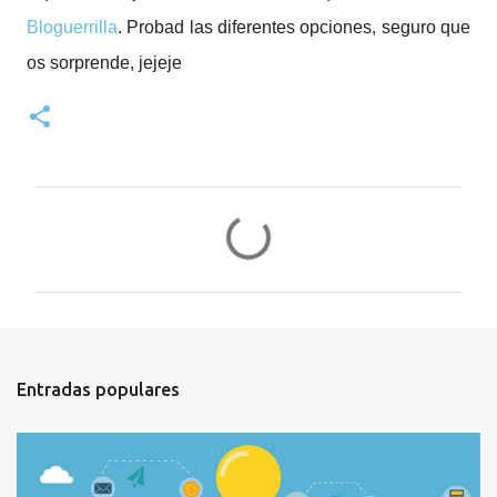
Bloguerrilla
. Probad las diferentes opciones, seguro que
os sorprende, jejeje
C
o
m
e
n
t
Entradas populares
a
r
i