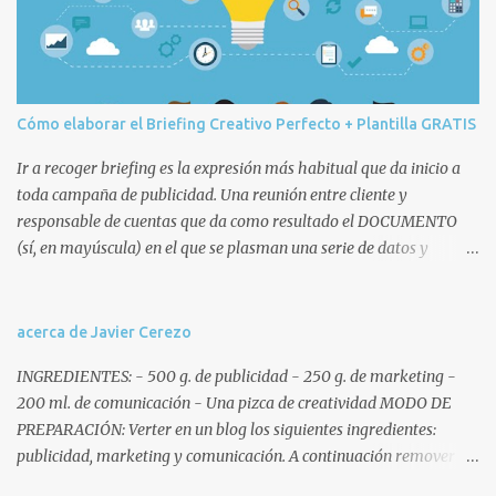
o
s
Cómo elaborar el Briefing Creativo Perfecto + Plantilla GRATIS
Ir a recoger briefing es la expresión más habitual que da inicio a
toda campaña de publicidad. Una reunión entre cliente y
responsable de cuentas que da como resultado el DOCUMENTO
(sí, en mayúscula) en el que se plasman una serie de datos y
decisiones que posteriormente afectarán a todo el equipo humano
(cuentas, copys, artes, planners, etc.) y técnico de la agencia
involucrado en la campaña. Remitiéndonos a la ANA, que no es
acerca de Javier Cerezo
nuestra vecina sino la Association of National Advertisers , un brief
INGREDIENTES: - 500 g. de publicidad - 250 g. de marketing -
o briefing es un documento escrito mediante el cual la empresa
200 ml. de comunicación - Una pizca de creatividad MODO DE
anunciante ofrece un reporte exhaustivo y coherente de la
PREPARACIÓN: Verter en un blog los siguientes ingredientes:
situación comercial, señala los objetivos de comunicación y define
publicidad, marketing y comunicación. A continuación remover y
las competencias de la agencia . Características del briefing
añadir al gusto del lector ingredientes como spots, gráficas,
creativo Antes de pasar a desarrollar el modelo de briefing