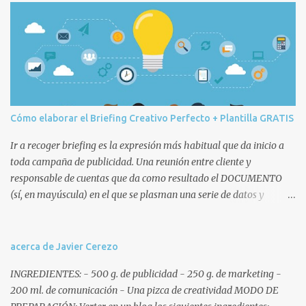
r
i
o
s
Cómo elaborar el Briefing Creativo Perfecto + Plantilla GRATIS
Ir a recoger briefing es la expresión más habitual que da inicio a
toda campaña de publicidad. Una reunión entre cliente y
responsable de cuentas que da como resultado el DOCUMENTO
(sí, en mayúscula) en el que se plasman una serie de datos y
decisiones que posteriormente afectarán a todo el equipo humano
(cuentas, copys, artes, planners, etc.) y técnico de la agencia
involucrado en la campaña. Remitiéndonos a la ANA, que no es
acerca de Javier Cerezo
nuestra vecina sino la Association of National Advertisers , un brief
INGREDIENTES: - 500 g. de publicidad - 250 g. de marketing -
o briefing es un documento escrito mediante el cual la empresa
200 ml. de comunicación - Una pizca de creatividad MODO DE
anunciante ofrece un reporte exhaustivo y coherente de la