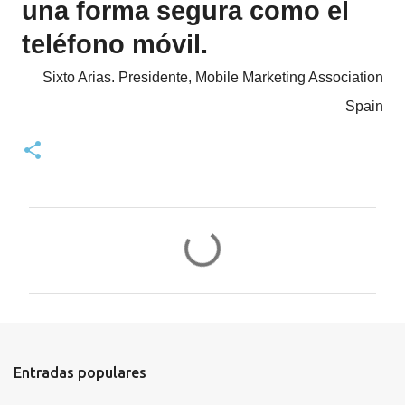
una forma segura como el
teléfono móvil.
Sixto Arias. Presidente, Mobile Marketing Association
Spain
C
o
m
e
n
t
Entradas populares
a