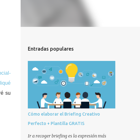
Entradas populares
cial-
liqué
ré su
Cómo elaborar el Briefing Creativo
Perfecto + Plantilla GRATIS
Ir a recoger briefing es la expresión más