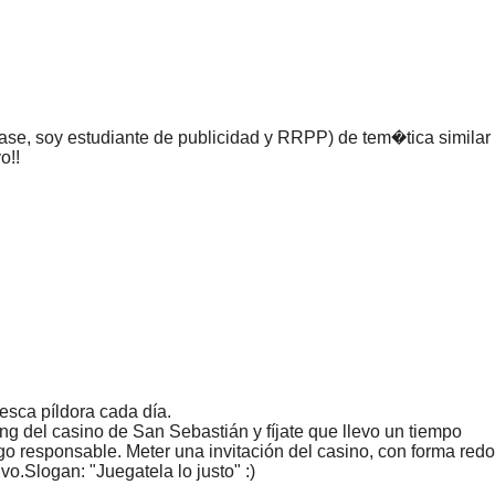
lase, soy estudiante de publicidad y RRPP) de tem�tica similar
o!!
esca píldora cada día.
g del casino de San Sebastián y fíjate que llevo un tiempo
o responsable. Meter una invitación del casino, con forma red
ivo.Slogan: "Juegatela lo justo" :)