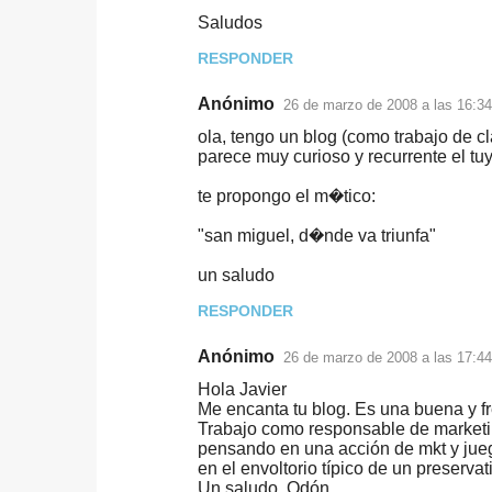
Saludos
RESPONDER
Anónimo
26 de marzo de 2008 a las 16:34
ola, tengo un blog (como trabajo de c
parece muy curioso y recurrente el tuy
te propongo el m�tico:
"san miguel, d�nde va triunfa"
un saludo
RESPONDER
Anónimo
26 de marzo de 2008 a las 17:44
Hola Javier
Me encanta tu blog. Es una buena y fr
Trabajo como responsable de marketin
pensando en una acción de mkt y jueg
en el envoltorio típico de un preservat
Un saludo. Odón