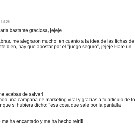
 18:26
ria bastante graciosa, jejeje
bras, me alegraron mucho, en cuanto a la idea de las fichas de
nte bien, hay que apostar por el "juego seguro", jejeje Hare un
 me acabas de salvar!
do una campaña de marketing viral y gracias a tu articulo de l
 que si hubiera dicho: "esa cosa que sale por la pantalla
e me ha encantado y me ha hecho reir!!!