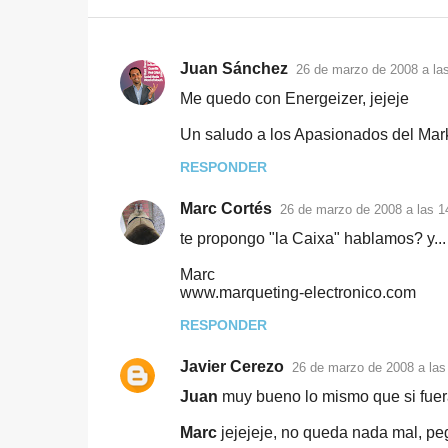
Juan Sánchez
26 de marzo de 2008 a las
C
Me quedo con Energeizer, jejeje
o
Un saludo a los Apasionados del Mark
m
e
RESPONDER
n
Marc Cortés
26 de marzo de 2008 a las 1
t
te propongo "la Caixa" hablamos? y...
a
Marc
r
www.marqueting-electronico.com
i
RESPONDER
o
s
Javier Cerezo
26 de marzo de 2008 a las
Juan
muy bueno lo mismo que si fuera
Marc
jejejeje, no queda nada mal, pe