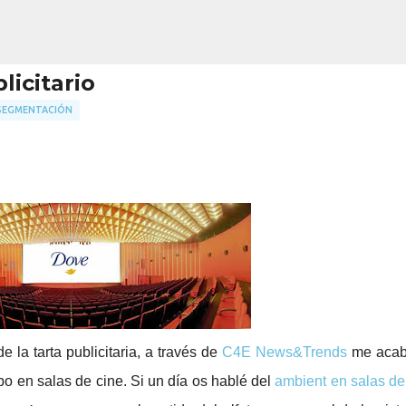
Ir al contenido principal
icitario
SEGMENTACIÓN
Creativo Perfecto + Plantilla GRAT
 la tarta publicitaria, a través de
C4E News&Trends
me acab
bo en salas de cine. Si un día os hablé del
ambient en salas de