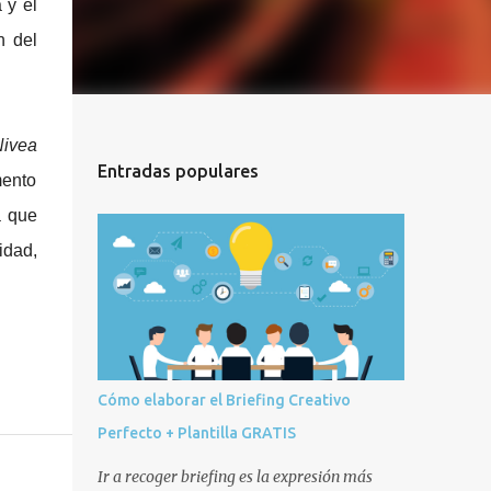
 y el
n del
ivea
Entradas populares
mento
a que
idad,
Cómo elaborar el Briefing Creativo
Perfecto + Plantilla GRATIS
Ir a recoger briefing es la expresión más