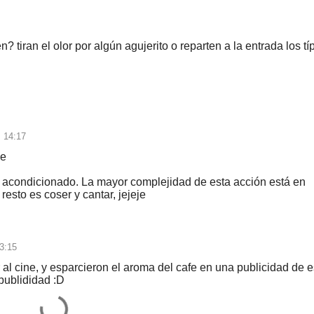
tiran el olor por algún agujerito o reparten a la entrada los tí
s 14:17
je
re acondicionado. La mayor complejidad de esta acción está en
resto es coser y cantar, jejeje
3:15
al cine, y esparcieron el aroma del cafe en una publicidad de e
publididad :D