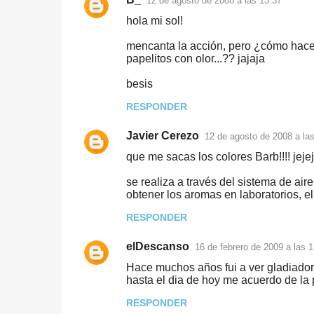
12 de agosto de 2008 a las 13:37
C
hola mi sol!
o
mencanta la acción, pero ¿cómo hacen? 
m
papelitos con olor...?? jajaja
e
besis
n
t
RESPONDER
a
Javier Cerezo
12 de agosto de 2008 a la
r
que me sacas los colores Barb!!!! jeje
i
se realiza a través del sistema de ai
o
obtener los aromas en laboratorios, el 
s
RESPONDER
elDescanso
16 de febrero de 2009 a las 1
Hace muchos años fui a ver gladiador 
hasta el dia de hoy me acuerdo de la 
RESPONDER