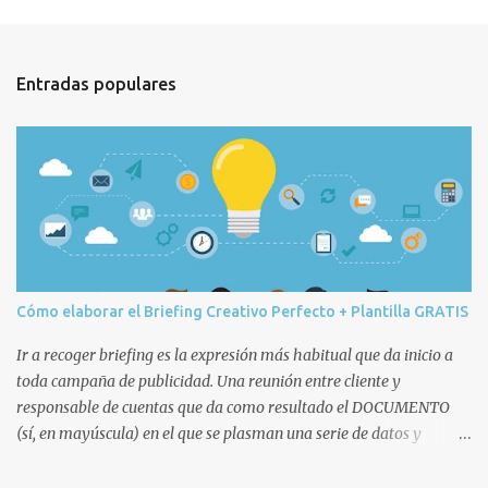
c
a
r
u
Entradas populares
n
c
o
m
e
n
t
a
r
i
o
Cómo elaborar el Briefing Creativo Perfecto + Plantilla GRATIS
Ir a recoger briefing es la expresión más habitual que da inicio a
toda campaña de publicidad. Una reunión entre cliente y
responsable de cuentas que da como resultado el DOCUMENTO
(sí, en mayúscula) en el que se plasman una serie de datos y
decisiones que posteriormente afectarán a todo el equipo humano
(cuentas, copys, artes, planners, etc.) y técnico de la agencia