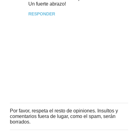
Un fuerte abrazo!
RESPONDER
Por favor, respeta el resto de opiniones. Insultos y
P
comentarios fuera de lugar, como el spam, serán
u
borrados.
b
l
i