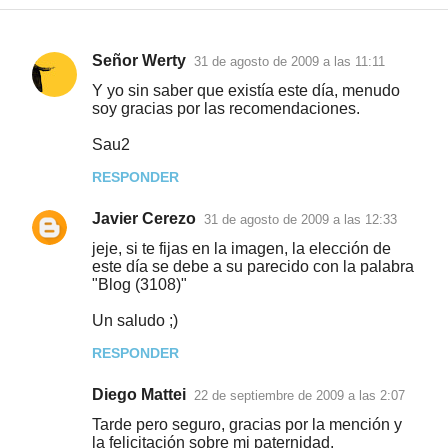
Señor Werty
31 de agosto de 2009 a las 11:11
C
Y yo sin saber que existía este día, menudo
o
soy gracias por las recomendaciones.
m
Sau2
e
RESPONDER
n
t
Javier Cerezo
31 de agosto de 2009 a las 12:33
a
jeje, si te fijas en la imagen, la elección de
este día se debe a su parecido con la palabra
r
"Blog (3108)"
i
Un saludo ;)
o
s
RESPONDER
Diego Mattei
22 de septiembre de 2009 a las 2:07
Tarde pero seguro, gracias por la mención y
la felicitación sobre mi paternidad.