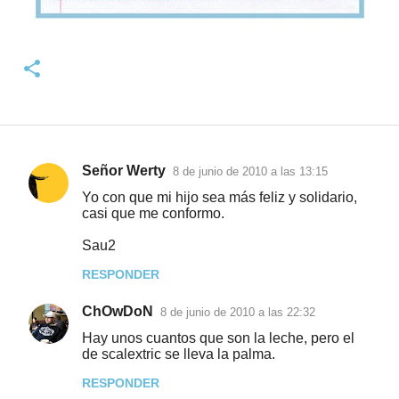
Señor Werty
8 de junio de 2010 a las 13:15
C
Yo con que mi hijo sea más feliz y solidario,
o
casi que me conformo.
m
Sau2
e
RESPONDER
n
t
ChOwDoN
8 de junio de 2010 a las 22:32
a
Hay unos cuantos que son la leche, pero el
de scalextric se lleva la palma.
r
i
RESPONDER