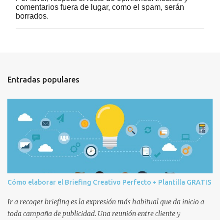
P
comentarios fuera de lugar, como el spam, serán
u
borrados.
b
l
i
c
a
r
u
Entradas populares
n
c
o
m
e
n
t
a
r
i
o
Cómo elaborar el Briefing Creativo Perfecto + Plantilla GRATIS
Ir a recoger briefing es la expresión más habitual que da inicio a
toda campaña de publicidad. Una reunión entre cliente y