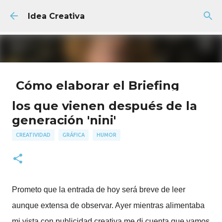
Ir al contenido principal
Idea Creativa
Cómo elaborar el Briefing
Creativo Perfecto + Plantilla
los que vienen después de la
GRATIS
generación 'nini'
AGENCIA
FACULTAD
PUBLICIDAD
CREATIVIDAD
GRÁFICA
HUMOR
18
Prometo que la entrada de hoy será breve de leer
aunque extensa de observar. Ayer mientras alimentaba
mi vista con publicidad creativa me di cuenta que vamos