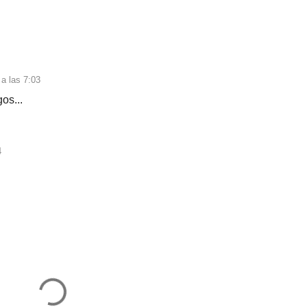
 a las 7:03
os...
4