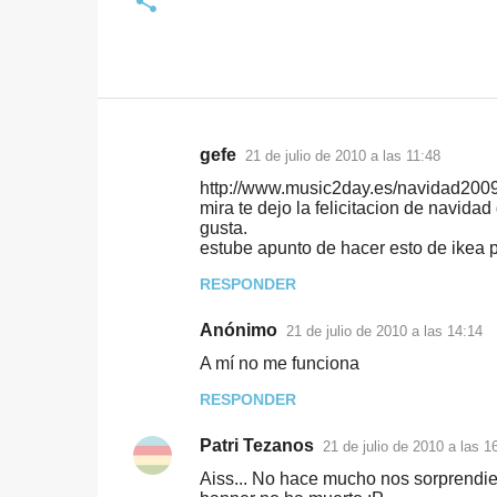
gefe
21 de julio de 2010 a las 11:48
C
http://www.music2day.es/navidad2009/
o
mira te dejo la felicitacion de navidad
gusta.
m
estube apunto de hacer esto de ikea p
e
RESPONDER
n
t
Anónimo
21 de julio de 2010 a las 14:14
a
A mí no me funciona
r
RESPONDER
i
Patri Tezanos
o
21 de julio de 2010 a las 1
s
Aiss... No hace mucho nos sorprendier