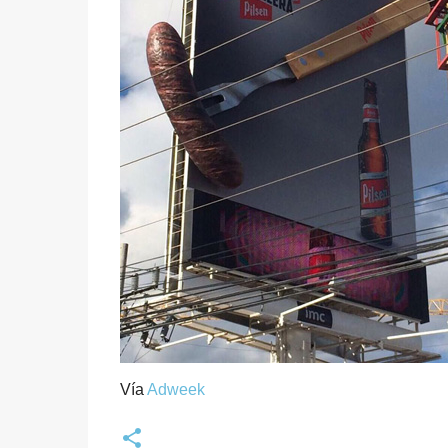
Vía
Adweek