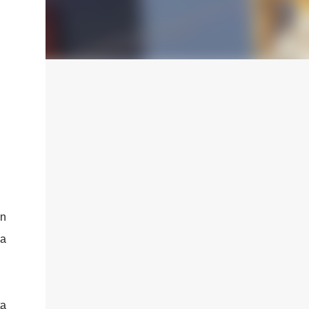
un
ña
ta