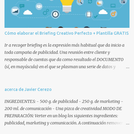
t
a
r
i
o
Cómo elaborar el Briefing Creativo Perfecto + Plantilla GRATIS
Ir a recoger briefing es la expresión más habitual que da inicio a
toda campaña de publicidad. Una reunión entre cliente y
responsable de cuentas que da como resultado el DOCUMENTO
(sí, en mayúscula) en el que se plasman una serie de datos y
decisiones que posteriormente afectarán a todo el equipo humano
(cuentas, copys, artes, planners, etc.) y técnico de la agencia
involucrado en la campaña. Remitiéndonos a la ANA, que no es
acerca de Javier Cerezo
nuestra vecina sino la Association of National Advertisers , un brief
INGREDIENTES: - 500 g. de publicidad - 250 g. de marketing -
o briefing es un documento escrito mediante el cual la empresa
200 ml. de comunicación - Una pizca de creatividad MODO DE
anunciante ofrece un reporte exhaustivo y coherente de la
PREPARACIÓN: Verter en un blog los siguientes ingredientes:
situación comercial, señala los objetivos de comunicación y define
publicidad, marketing y comunicación. A continuación remover y
las competencias de la agencia . Características del briefing
añadir al gusto del lector ingredientes como spots, gráficas,
creativo Antes de pasar a desarrollar el modelo de briefing