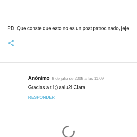
PD: Que conste que esto no es un post patrocinado, jeje
Anónimo
9 de julio de 2009 a las 11:09
C
Gracias a ti! ;) salu2! Clara
o
RESPONDER
m
e
n
t
a