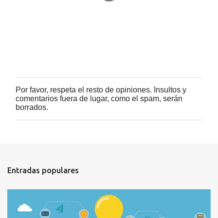
r
i
o
s
Por favor, respeta el resto de opiniones. Insultos y
P
comentarios fuera de lugar, como el spam, serán
u
borrados.
b
l
i
c
a
r
u
Entradas populares
n
c
o
m
e
n