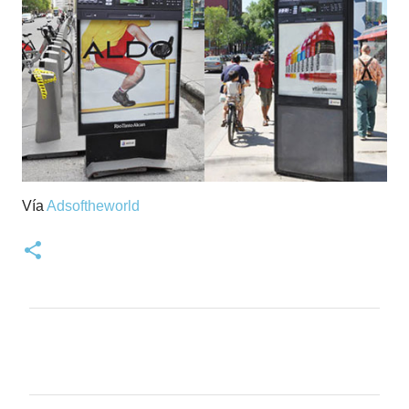
Vía
Adsoftheworld
C
o
m