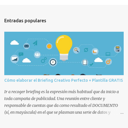
e
n
t
Entradas populares
a
r
i
o
s
Cómo elaborar el Briefing Creativo Perfecto + Plantilla GRATIS
Ir a recoger briefing es la expresión más habitual que da inicio a
toda campaña de publicidad. Una reunión entre cliente y
responsable de cuentas que da como resultado el DOCUMENTO
(sí, en mayúscula) en el que se plasman una serie de datos y
decisiones que posteriormente afectarán a todo el equipo humano
(cuentas, copys, artes, planners, etc.) y técnico de la agencia