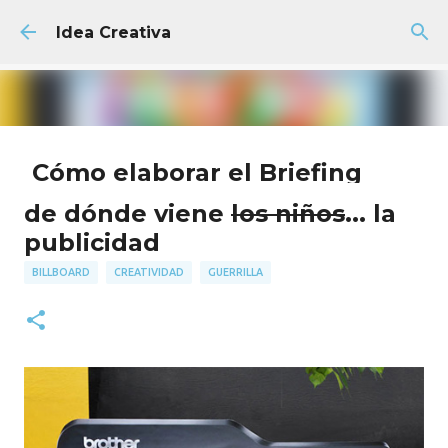
Ir al contenido principal
Idea Creativa
Cómo elaborar el Briefing
Creativo Perfecto + Plantilla
de dónde viene
los niños
... la
GRATIS
publicidad
AGENCIA
FACULTAD
PUBLICIDAD
BILLBOARD
CREATIVIDAD
GUERRILLA
18