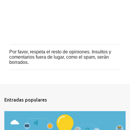
i
o
s
Por favor, respeta el resto de opiniones. Insultos y
P
comentarios fuera de lugar, como el spam, serán
u
borrados.
b
l
i
c
a
r
u
Entradas populares
n
c
o
m
e
n