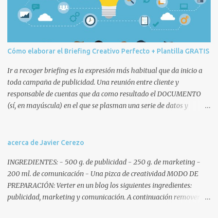
t
a
r
i
o
Cómo elaborar el Briefing Creativo Perfecto + Plantilla GRATIS
Ir a recoger briefing es la expresión más habitual que da inicio a
toda campaña de publicidad. Una reunión entre cliente y
responsable de cuentas que da como resultado el DOCUMENTO
(sí, en mayúscula) en el que se plasman una serie de datos y
decisiones que posteriormente afectarán a todo el equipo humano
(cuentas, copys, artes, planners, etc.) y técnico de la agencia
involucrado en la campaña. Remitiéndonos a la ANA, que no es
acerca de Javier Cerezo
nuestra vecina sino la Association of National Advertisers , un brief
INGREDIENTES: - 500 g. de publicidad - 250 g. de marketing -
o briefing es un documento escrito mediante el cual la empresa
200 ml. de comunicación - Una pizca de creatividad MODO DE
anunciante ofrece un reporte exhaustivo y coherente de la
PREPARACIÓN: Verter en un blog los siguientes ingredientes:
situación comercial, señala los objetivos de comunicación y define
publicidad, marketing y comunicación. A continuación remover y
las competencias de la agencia . Características del briefing
añadir al gusto del lector ingredientes como spots, gráficas,
creativo Antes de pasar a desarrollar el modelo de briefing