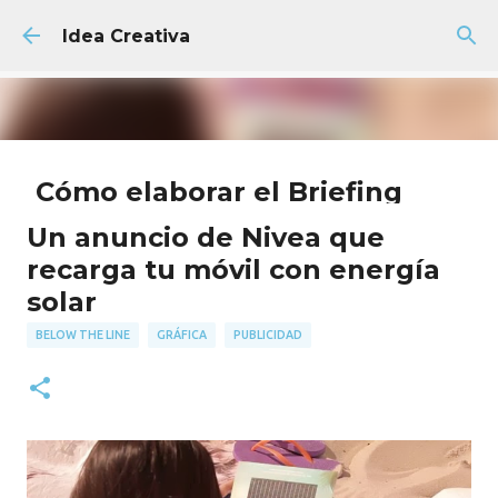
Ir al contenido principal
Idea Creativa
Cómo elaborar el Briefing
Creativo Perfecto + Plantilla
Un anuncio de Nivea que
GRATIS
recarga tu móvil con energía
AGENCIA
FACULTAD
PUBLICIDAD
solar
18
BELOW THE LINE
GRÁFICA
PUBLICIDAD