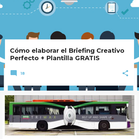
a
d
a
s
Cómo elaborar el Briefing Creativo
Perfecto + Plantilla GRATIS
18