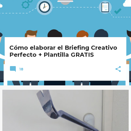
a
d
a
s
Cómo elaborar el Briefing Creativo
Perfecto + Plantilla GRATIS
18